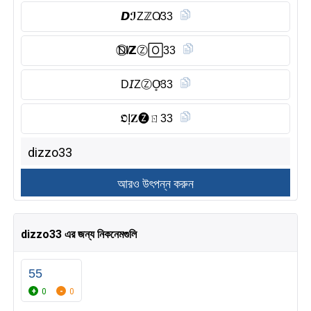
𝘿ℐZℤO̸33
D⃠I̸𝗭Ⓩ︎🄾33
D𝘐ZⓏ︎O̥ͦ33
𝕺I͎𝐙🅩ㄖ33
dizzo33 এর জন্য নিকনেমগুলি
55
0
0