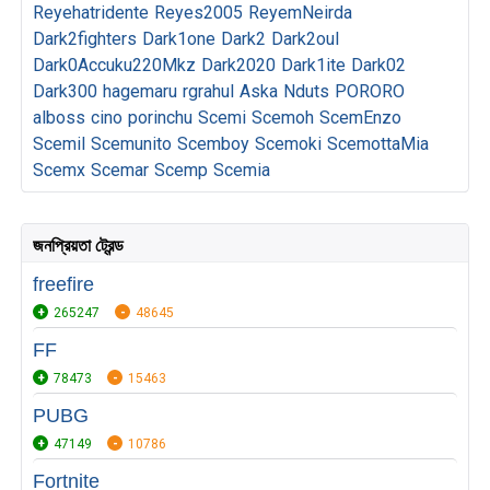
Reyehatridente
Reyes2005
ReyemNeirda
Dark2fighters
Dark1one
Dark2
Dark2oul
Dark0Accuku220Mkz
Dark2020
Dark1ite
Dark02
Dark300
hagemaru
rgrahul
Aska
Nduts
PORORO
alboss
cino
porinchu
Scemi
Scemoh
ScemEnzo
Scemil
Scemunito
Scemboy
Scemoki
ScemottaMia
Scemx
Scemar
Scemp
Scemia
জনপ্রিয়তা ট্রেন্ড
freefire
265247
48645
FF
78473
15463
PUBG
47149
10786
Fortnite