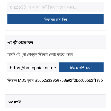
এই পৃষ্ঠা শেয়ার করুন
আপনি এই পৃষ্ঠা সোশ্যাল মিডিয়ায় শেয়ার করতে পারেন।
নিকনেম MD5 হ্যাশ: a5662a32959758a92f0bcc06bb2ffa8b
মন্তব্যগুলি