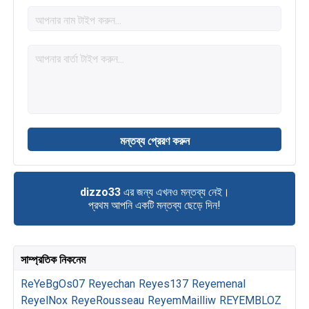
dizzo33
এর জন্য এখনও মন্তব্য নেই।
প্রথম আপনি একটি মন্তব্য ছেড়ে দিন!
সাম্প্রতিক নিকনেম
ReYeBgOs07
Reyechan
Reyes137
Reyemenal
ReyelNox
ReyeRousseau
ReyemMailliw
REYEMBLOZ