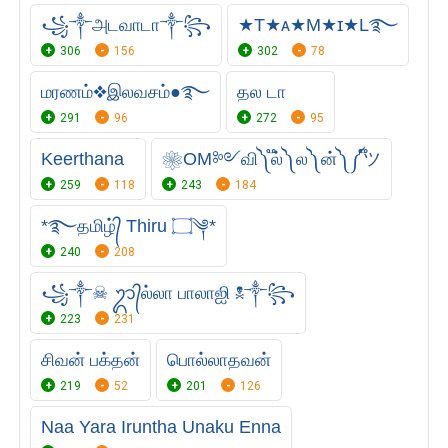
꧁༒அடவாடா༒꧂
★T★ᴀ★M★ɪ★L࿐
306
156
302
78
மரணம்❖இலவசம்●࿐
தல டா
291
96
272
95
Keerthana
❀OM༻வி༽ ֟ல்༽ ல༽ ன்༽ ༼֟ツ
259
118
243
184
*࿐தமிழ்᭄ Thiru ۝༆*
240
208
꧁༒☠︎ ᬊ᭄ல்லா பாலாஐி ☠︎༒꧂
223
231
சிவன் பக்தன்
பொல்லாதவன்
219
52
201
126
Naa Yara Iruntha Unaku Enna