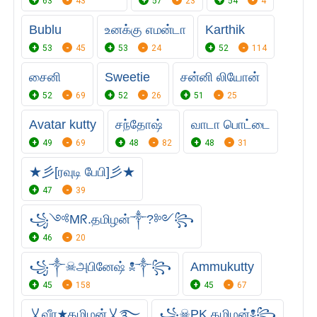
63
43
57
23
54
4
Bublu
உனக்கு எமன்டா
Karthik
53
45
53
24
52
114
சைனி
Sweetie
சன்னி லியோன்
52
69
52
26
51
25
Avatar kutty
சந்தோஷ்
வாடா பொட்டை
49
69
48
82
48
31
★彡[ரவுடி பேபி]彡★
47
39
꧁༺Mᖇ.தமிழன்༒?༻꧂
46
20
꧁༒☠︎அபினேஷ் ☠︎༒꧂
Ammukutty
45
158
45
67
乂வீர★தமிழன்乂࿐
꧁☠︎PK தமிழன்☠︎꧂