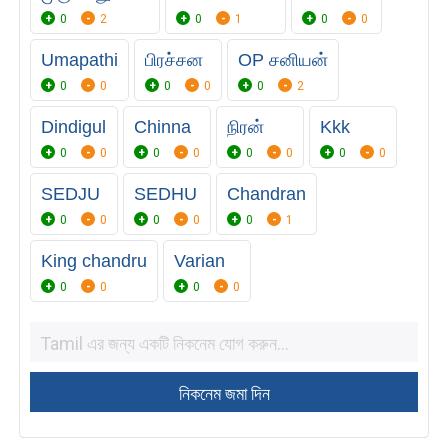
0
2
0
1
0
0
Umapathi
பிரச்சன
OP சனியன்
0
0
0
0
0
2
Dindigul
Chinna
நிரன்
Kkk
0
0
0
0
0
0
0
0
SEDJU
SEDHU
Chandran
0
0
0
0
0
1
King chandru
Varian
0
0
0
0