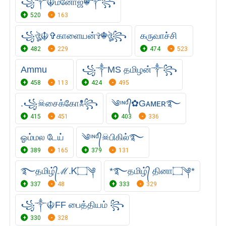
꧁༒☬மனோஜ்☬༒꧂
520
163
꧁ঔৣ☬✞காளையன்✞☬ঔৣ꧂
கருவாச்சி
482
229
474
523
Ammu
꧁༒MS தமிழன்༒꧂
458
113
424
495
.꧁☠︎சைக்கோ☠︎꧂
༄ᶦᶰᵈ᭄✿Gᴀᴍᴇʀ࿐
415
451
403
336
ஓம்மல டேய்
༄ᶦᶰᵈ᭄☠︎பிகில்࿐
389
165
379
131
࿐தமிழ்᭄ℳ.Ꮶ۝༆
*࿐தமிழ்᭄ தினா۝༆*
337
48
333
329
꧁༒☬FF பைத்தியம் ꧂
330
328