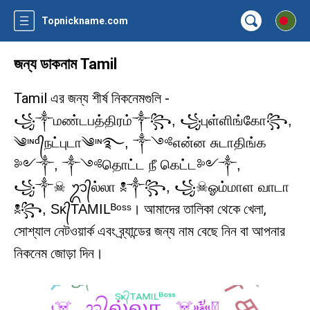
Topnickname.com
জন্য ডাকনাম Tamil
Tamil এর জন্য শীর্ষ নিকনেমগুলি -
꧁༒மண்டபத்திரம்༒꧂, ꧁புள்ளிங்கோ꧂,
༄ᶦᶰᵈ᭄நட்புடா༄ᶦᶰ࿐, ༒༺என்ன சுடாதிங்க
༻༒, ༒༺தொட்ட நீ கெட்ட༻༒,
꧁༒☠︎ ᬊ᭄ல்லா ☠︎༒꧂, ꧁☠︎ஓம்மாள வாடா
। আমাদের তালিকা থেকে খেলা,
☠︎꧂, Sᴋ᭄TAMILᴮᵒˢˢ
সোশ্যাল নেটওয়ার্ক এবং ব্র্যান্ডের জন্য নাম বেছে নিন বা আপনার
নিকনেম জোড়া দিন।