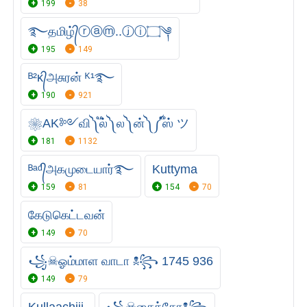
199
38
࿐தமிழ்᭄ⓡⓐⓜ..ⓙⓘ۝༆
195
149
ᴮ²ᴋ᭄அசுரன் ᴷ¹࿐
190
921
❀AK༻வி༽ ֟ல்༽ ல༽ ன்༽ ༼֟ஸ் ツ
181
1132
ᴮᵃᵈ᭄அகமுடையார்࿐
Kuttyma
159
81
154
70
கேடுகெட்டவன்
149
70
꧁☠︎ஓம்மாள வாடா ☠︎꧂ 1745 936
149
79