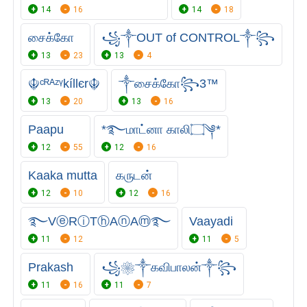
14
16
14
18
சைக்கோ
꧁༒OUT of CONTROL༒꧂
13
23
13
4
☬ᶜᴿᴬᶻᵞkíllєr☬
༒சைக்கோ꧂3™
13
20
13
16
Paapu
*࿐மாட்னா காலி۝༆*‌
12
55
12
16
Kaaka mutta
கருடன்
12
10
12
16
࿐VⓔRⓘTⓗAⓝAⓜ࿐
Vaayadi
11
12
11
5
Prakash
꧁❀༒கவிபாலன்༒꧂
11
16
11
7