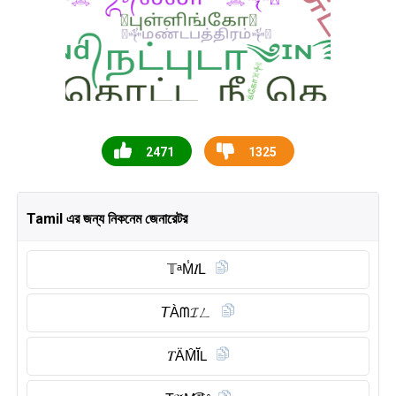
2471
1325
Tamil এর জন্য নিকনেম জেনারেটর
𝕋ᵃM̾𝐼L
𝘛Àᗰ𝓘ㄥ
𝑇ÄM̑̈Ĭ̈𝖫