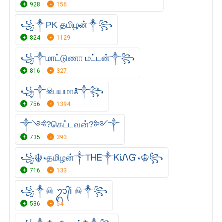
928
156
꧁༒PK தமிழன்༒꧂
824
1129
꧁༒மாட்டுணா மட்டன்༒꧂
816
327
꧁༒☠︎பயமா☠︎༒꧂
756
1394
༒༺?கெட்டவன்?༻༒
735
393
꧁☬⋆தமிழன்༒ТᎻᎬ༒ᏦᎥᏁᏳ⋆☬꧂
716
133
꧁༒☠︎ ᬊ᭄i ☠︎༒꧂
536
54