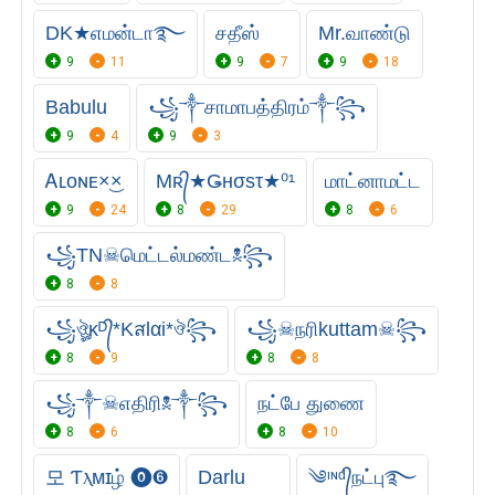
DK★எமன்டா࿐
சதீஸ்
Mr.வாண்டு
9
11
9
7
9
18
Babulu
꧁༒சாமா‌பத்திரம்༒꧂
9
4
9
3
Ꭺʟᴏɴᴇㅤ×͜×
Mʀ᭄★Ǥнσsτ★⁰¹
மாட்னாமட்ட
9
24
8
29
8
6
꧁TN☠︎மெட்டல்மண்ட☠︎꧂
8
8
꧁ঔৣᴋᴰ᭄*Kสlαi*ঔ꧂
꧁☠︎நரிkuttam☠︎꧂
8
9
8
8
꧁༒☠︎எதிரி☠︎༒꧂
நட்பே துணை
8
6
8
10
모 Ƭⲗᴍɪழ் ⓿➏
Darlu
༄ᶦᶰᵈ᭄நட்பு࿐