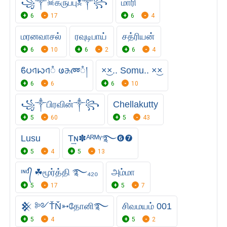
꧁༒☠︎கருப்பு☠︎༒꧂
மாரி
6
17
6
4
மரனவாசல்
ரவுடிபாய்
சத்ரியன்
6
10
6
2
6
4
ϐပ𑂞ꩢ𑂞ᮀ ဖᤌᰢᮀ།
×͜×.. Somu.. ×͜×
6
6
6
10
꧁༒பிரவின்༒꧂
Chellakutty
5
60
5
43
Lusu
T͢ɴ✽ᴬᴿᴹᵞ࿐❻❼
5
4
5
13
ᶦᶰᵈ᭄ ☘மூர்த்தி ࿐₄₂₀
அம்மா
5
17
5
7
𒆜 ༻ŤŇ➳தோனி࿐
சிவமயம் 001
5
4
5
2