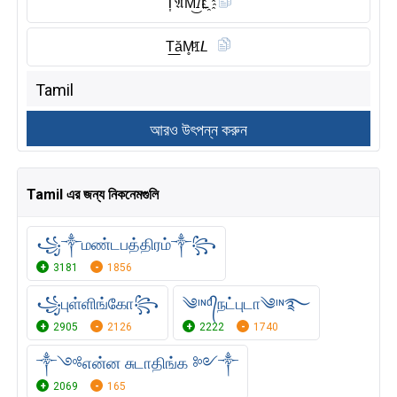
T͎𝔄M͜͡𝘐L҈
T͟ăM̥ͦꀤ𝘓
Tamil এর জন্য নিকনেমগুলি
꧁༒மண்டபத்திரம்༒꧂
3181
1856
꧁புள்ளிங்கோ꧂
༄ᶦᶰᵈ᭄நட்புடா༄ᶦᶰ࿐
2905
2126
2222
1740
༒༺என்ன சுடாதிங்க ༻༒
2069
165