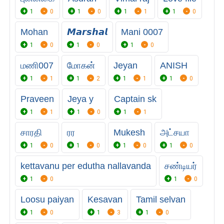
1
0
1
0
1
1
1
0
Mohan
𝙈𝙖𝙧𝙨𝙝𝙖𝙡
Mani 0007
1
0
1
0
1
0
மணி007
மோகன்
Jeyan
ANISH
1
1
1
2
1
1
1
0
Praveen
Jeya y
Captain sk
1
1
1
0
1
1
சாரதி
ரர
Mukesh
அட்சயா
1
0
1
0
1
0
1
0
kettavanu per edutha nallavanda
சண்டியர்
1
0
1
0
Loosu paiyan
Kesavan
Tamil selvan
1
0
1
3
1
0