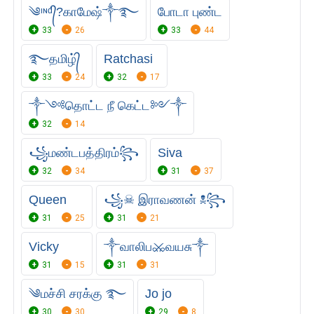
༄ᶦᶰᵈ᭄?காமேஷ்༒࿐
போடா புண்ட
33
26
33
44
࿐தமிழ்᭄
Ratchasi
33
24
32
17
༒༺தொட்ட நீ கெட்ட༻༒
32
14
꧁மண்டபத்திரம்꧂
Siva
32
34
31
37
Queen
꧁☠︎ இராவணன் ☠︎꧂
31
25
31
21
Vicky
༒வாலிப⚔வயசு༒
31
15
31
31
༄மச்சி சரக்கு ࿐
Jo jo
30
30
29
8