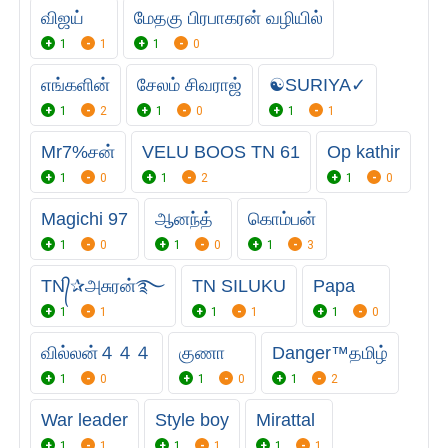
விஜய்
மேதகு பிரபாகரன் வழியில்
1
1
1
0
எங்களின்
சேலம் சிவராஜ்
☯ㅤSURIYA✓
1
2
1
0
1
1
Mr7%சன்
VELU BOOS TN 61
Op kathir
1
0
1
2
1
0
Magichi 97
ஆனந்த்
கொம்பன்
1
0
1
0
1
3
TN᭄✰அசுரன்࿐
TN SILUKU
Papa
1
1
1
1
1
0
வில்லன்４４４
குணா
Danger™தமிழ்
1
0
1
0
1
2
War leader
Style boy
Mirattal
1
1
1
1
1
1