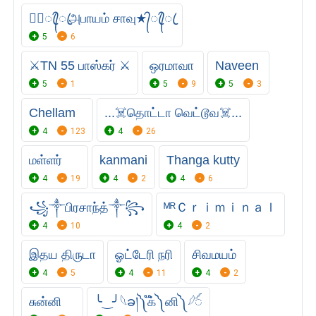
★᭄ꦿ᭄ꦿஅபாயம் சாவு★᭄ꦿ᭄ꦿ
5
6
⚔️TN 55 பாஸ்கர் ⚔️
ஒரமாவா
Naveen
5
1
5
9
5
3
Chellam
...☠️தொட்டா வெட்டூவ☠️...
4
123
4
26
மள்ளர்
kanmani
Thanga kutty
4
19
4
2
4
6
꧁༒பிரசாந்த்༒꧂
ᴹᴿＣｒｉｍｉｎａｌ
4
10
4
2
இதய திருடா
ஓட்டேரி நரி
சிவமயம்
4
5
4
11
4
2
சுன்னி
╰‿╯𓆩ခ།༽ ֟க்༽ னி༽ 𓆪ꪾ