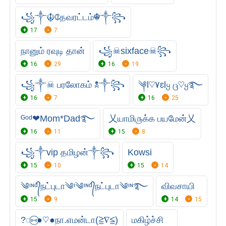
꧁༒☬தேவரட்டம்☬༒꧂
17
7
நானும் ரவுடி தான்
꧁☠︎sixface☠︎꧂
16
29
16
19
꧁༒☠︎ பரலோகம் ☠︎༒꧂
༆Ɩ♡۷ɛƖყ ც♡ყ࿐
16
7
16
25
ᴳᵒᵈ❤Mom*Dad࿐
乂யாமி௫க்க பயமேன்乂
16
11
15
8
꧁༒vip தமிழன்༒꧂
Kowsi
15
10
15
14
༄ᶦᶰᵈ᭄நட்புடா༄ᶦ༄ᶦᶰᵈ᭄நட்புடா༄ᶦᶰ࿐
விவசாயி
15
9
14
15
?◌⑅⃝●♡●நா.எமன்டா(≧∇≦)
மகிழ்ச்சி