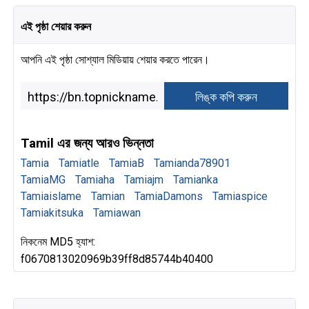
এই পৃষ্ঠা শেয়ার করুন
আপনি এই পৃষ্ঠা সোশ্যাল মিডিয়ায় শেয়ার করতে পারেন।
Tamil এর জন্য আরও ভিন্নতা
Tamia
Tamiatle
TamiaB
Tamianda78901
TamiaMG
Tamiaha
Tamiajm
Tamianka
Tamiaislame
Tamian
TamiaDamons
Tamiaspice
Tamiakitsuka
Tamiawan
নিকনেম MD5 হ্যাশ:
f0670813020969b39ff8d85744b40400