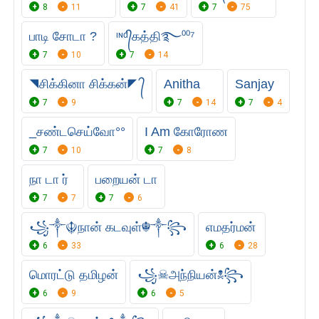
8
11
7
41
7
75
பாடி சோடா ?
ᶦᶰᵈ᭄கத்தி࿐⁰⁰⁷
7
10
7
14
◥சிக்கினா சிக்கன்◤ ᭄
Anitha
Sanjay
7
9
7
14
7
4
_சண்டசெய்வோ°°
I Am கோரோண
7
10
7
8
நா டா ர்
பறையன் டா
7
7
7
6
꧁༒☬நான் கடவுள்☬༒꧂
எமதர்மன்
6
33
6
28
மொரட்டு தமிழன்
꧁☠︎அந்நியன்☠︎꧂
6
9
6
5