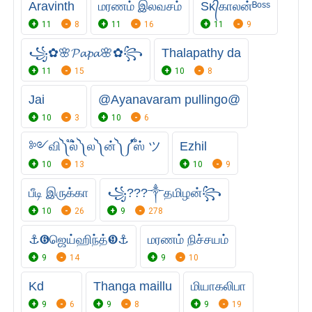
Aravinth
மரணம் இலவசம்
Sᴋ᭄காலன்ᴮᵒˢˢ
11
8
11
16
11
9
꧁✿🌸𝓟𝓪𝓹𝓪🌸✿꧂
Thalapathy da
11
15
10
8
Jai
@Ayanavaram pullingo@
10
3
10
6
༻வி༽ ֟ல்༽ ல༽ ன்༽ ༼֟ஸ் ツ
Ezhil
10
13
10
9
பீடி இருக்கா
꧁?︎?︎?︎༒தமிழன்꧂
10
26
9
278
⚓❻ஜெய்ஹிந்த்❾⚓
மரணம் நிச்சயம்
9
14
9
10
Kd
Thanga maillu
மியாகலிபா
9
6
9
8
9
19