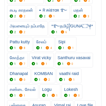
2
1
2
1
2
2
கபடி காதலன்
▪ ＲคᎥនтαʀ ࿐
மதன்
2
2
2
1
2
3
அவனையும் நம்பாதே
*࿐தமிழ்᭄GUNA۝༆*
2
2
1
6
Pattu kutty
சேலம்
Sipi
1
8
1
4
1
1
கோத்தா
Virat vicky
Santhuru vasavai
1
7
1
1
1
0
Dhanapal
KOMBAN
vaathi raid
1
0
1
2
1
1
சண்டை சேவல்
Logu
Lokesh
1
1
1
1
1
0
புன்னகை
Asuran
Vimal raj
Love file