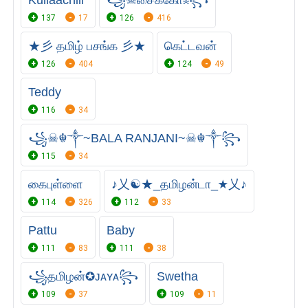
Kullaachiii
꧁☠︎சைக்கோ☠︎꧂
137
17
126
416
★彡 தமிழ் பசங்க 彡★
கெட்டவன்
126
404
124
49
Teddy
116
34
꧁☠︎☬༒~BALA RANJANI~☠︎☬༒꧂
115
34
கைபுள்ளை
♪乂☯★_தமிழன்டா_★乂♪
114
326
112
33
Pattu
Baby
111
83
111
38
꧁தமிழன்✪ᴊᴀʏᴀ꧂
Swetha
109
37
109
11