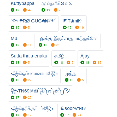
Kuttypappa
⚔☆நவீன்S☆⚔
19
47
19
20
༺ ₱ɌØ ₲Ʉ₲₳₦༻
◤ŦⱥmᎥl୧
19
5
19
10
Mu
புடுக்கு இருக்காது பாத்துக்கோ
19
11
18
26
Sutta thala enaku
தமிழ்
Ajay
18
5
18
2
18
12
꧁☠︎ஓம்மாளவாடா☠︎꧂
முத்து
18
22
18
5
꧂TN69☠︎வி༽ ֟ல்༽ ல༽ ன்༽ ༼֟ツ
17
27
꧁☠︎நரிக்குட்டம்☠︎꧂
☯ㅤʙᴏᴏᴘᴀᴛʜɪ✓
17
17
17
24