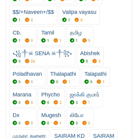
$$/+Naveen+/$$
Valipa vayasu
1
0
1
0
Cb.
Tamil
தமிழ
1
0
1
1
1
5
꧁༒☠︎ SENA ☠︎༒꧂
Abishek
0
26
0
3
Poladhavan
Thalapathi
Talapathi
0
0
0
1
0
1
Marana
Phycho
ஜாக்கி குமார்
0
0
0
2
0
1
Dx
Mugesh
லியோ
0
0
0
1
0
0
முருகா துணை
SAIRAM KD
SAIRAM