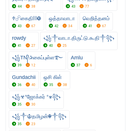
44
38
43
77
♱☍கைதி⛓➓
ஒத்தாவாடா
வெறித்தனம்
43
67
42
34
41
67
rowdy
꧁༒வாடா.திருட்டு.கூதி༒꧂
41
27
40
25
꧁TN᭄✰கைப்புள்ள࿐
Amlu
39
12
37
6
Gundachii
ஒசி கிள்
36
40
35
38
꧁☣°ஜோக்கர் °☣꧂
35
30
꧁༒☬தமிழன்☬༒꧂
35
23