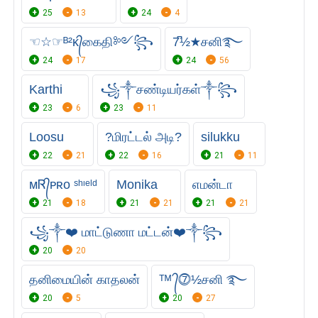
25
13
24
4
☜☆☞ᴮ²ᴋ᭄கைதி༻꧂
7͆½★சனி࿐
24
17
24
56
Karthi
꧁༒சண்டியர்கள்༒꧂
23
6
23
11
Loosu
?மிரட்டல் அடி?
silukku
22
21
22
16
21
11
ᴍᏒ᭄ᴘʀᴏ ˢʰᶦᵉˡᵈ
Monika
எமன்டா
21
18
21
21
21
21
꧁༒❤️ மாட்டுணா மட்டன்❤️༒꧂
20
20
தனிமையின் காதலன்
ᵀᴹ ᭄⓻½சனி ࿐
20
5
20
27