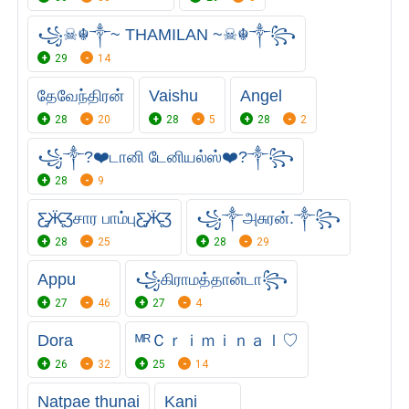
꧁☠︎☬༒~ THAMILAN ~☠︎☬༒꧂
29
14
தேவேந்திரன்
Vaishu
Angel
28
20
28
5
28
2
꧁⁣༒?❤️டானி டேனியல்ஸ்❤️?༒꧂
28
9
Ƹ̵̡Ӝ̵̨̄Ʒசார பாம்புƸ̵̡Ӝ̵̨̄Ʒ
꧁༒அசுரன்.༒꧂
28
25
28
29
Appu
꧁கிராமத்தான்டா꧂
27
46
27
4
Dora
ᴹᴿＣｒｉｍｉｎａｌ♡
26
32
25
14
Natpae thunai
Kani