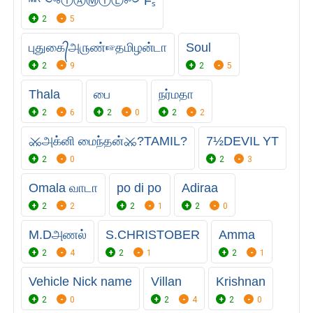
ᴹᴿ༺ⓉⒶⓂⒾⓁ༻Fₛ
2
5
புதுகை᭄அ௫ண்☞தமிழன்டா
Soul
2
9
2
5
Thala
பை
நர்மதா
2
6
2
0
2
2
⚔அக்னி மைந்தன்⚔?TAMIL?
7½DEVIL YT
2
0
2
3
Omala வாடா
po di po
Adiraa
2
2
2
1
2
0
M.Dஅணல்
S.CHRISTOBER
Amma
2
4
2
1
2
1
Vehicle Nick name
Villan
Krishnan
2
0
2
4
2
0