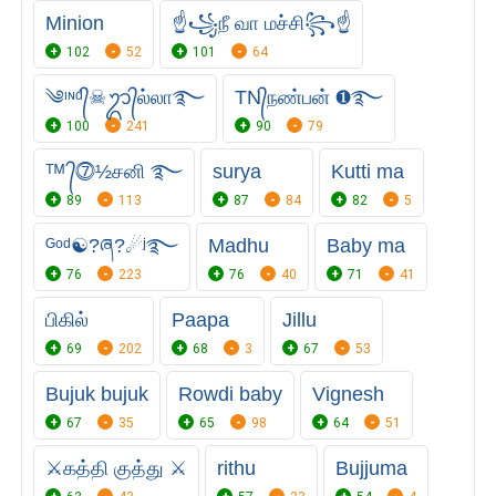
Minion
☝꧁நீ வா மச்சி꧂☝
102
52
101
64
༄ᶦᶰᵈ᭄☠︎ᬊ᭄ல்லா࿐
TN᭄நண்பன் ❶࿐
100
241
90
79
ᵀᴹ ᭄⓻½சனி ࿐
surya
Kutti ma
89
113
87
84
82
5
ᴳᵒᵈ☯?ཞ?☄ʲ࿐
Madhu
Baby ma
76
223
76
40
71
41
பிகில்
Paapa
Jillu
69
202
68
3
67
53
Bujuk bujuk
Rowdi baby
Vignesh
67
35
65
98
64
51
⚔️கத்தி குத்து ⚔️
rithu
Bujjuma