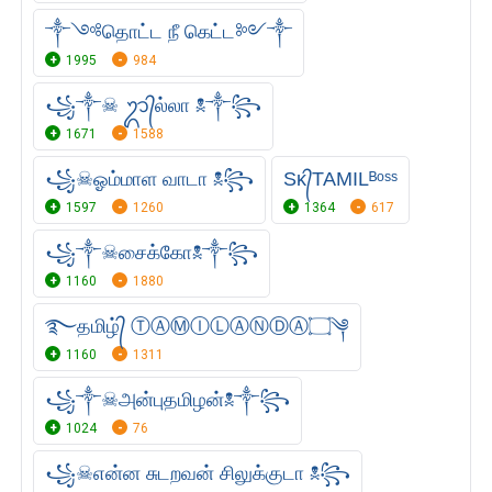
༒༺தொட்ட நீ கெட்ட༻༒
1995
984
꧁༒☠︎ ᬊ᭄ல்லா ☠︎༒꧂
1671
1588
꧁☠︎ஓம்மாள வாடா ☠︎꧂
Sᴋ᭄TAMILᴮᵒˢˢ
1597
1260
1364
617
꧁༒☠︎சைக்கோ☠︎༒꧂
1160
1880
࿐தமிழ்᭄ ⓉⒶⓂⒾⓁⒶⓃⒹⒶ۝༆
1160
1311
꧁༒☠︎அன்புதமிழன்☠︎༒꧂
1024
76
꧁☠︎என்ன சுடறவன் சிலுக்குடா ☠꧂