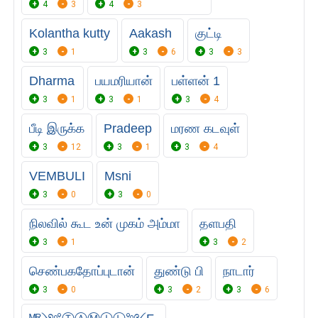
4
3
4
3
Kolantha kutty
Aakash
குட்டி
3
1
3
6
3
3
Dharma
பயமரியான்
பள்ளன் 1
3
1
3
1
3
4
பீடி இருக்க
Pradeep
மரண கடவுள்
3
12
3
1
3
4
VEMBULI
Msni
3
0
3
0
நிலவில் கூட உன் முகம் அம்மா
தளபதி
3
1
3
2
செண்பகதோப்புடான்
துண்டு பி
நாடார்
3
0
3
2
3
6