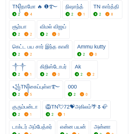
TN᭄தாமோ 🔥 ❶࿐
நிஷாந்த்
TN கார்த்தி
2
4
2
1
2
8
சூர்யா
விமல் விஜய்
2
2
2
0
கெட்ட பய சார் இந்த காளி
Ammu kutty
2
2
2
0
༒༒
கிறிஸ்டோபர்
Ak
2
1
2
0
2
2
꧁TN᭄கைப்புள்ள࿐
000
2
5
2
0
குரும்பன்டா
🦁TN💘72💝அகிலம்🌴🌷🦣
2
1
2
1
டாக்டர் அம்பேத்கர்
என்ன பயன்
அன்னா