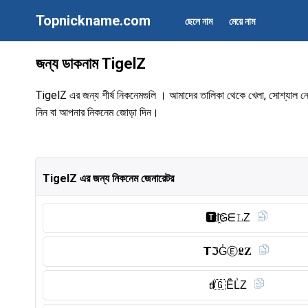
Topnickname.com
ছেলে নাম
মেয়ে নাম
জন্য ডাকনাম TigelZ
TigelZ এর জন্য শীর্ষ নিকনেমগুলি । আমাদের তালিকা থেকে খেলা, সোশ্যাল নেটওয়া
নিন বা আপনার নিকনেম জোড়া দিন।
TigelZ এর জন্য নিকনেম জেনারেটর
🆃︎I҈Gᗴ𝙻Z
𝗧ℑG̾Ⓔ︎𝕷𝐙
𝓽I̸🇬 Ȇ̈L̾Z