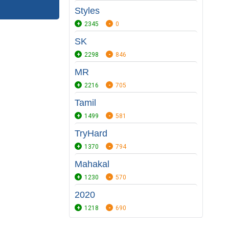
Styles
2345
0
SK
2298
846
MR
2216
705
Tamil
1499
581
TryHard
1370
794
Mahakal
1230
570
2020
1218
690