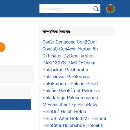
সাম্প্রতিক নিকনেম
Con2r
Conacona
Con2Cool
ConaaG
Con4cyn
Herbal
8h
Girlshater
DzDevil
arshet
PAKI130YS
PAKICHObhai
Pakibukas
Pakibombo
Pakichevaa
Paki8soulja
PaKiEmperor
Pakide
PakiD
Pakifini
PakiEffect
Pakibiris
Pakidesign
Pakicommando
Meylan
JhasTzy
HeloBsby
HeloDuf
Heloh
Helob
HeLoBLAzer
Helodit23
Helodii
HeloCitra
Helobubba
Heloana