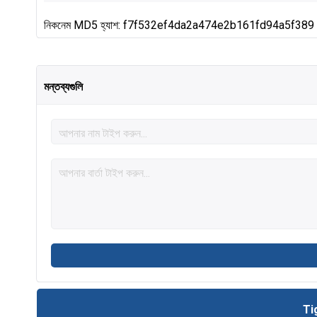
নিকনেম MD5 হ্যাশ: f7f532ef4da2a474e2b161fd94a5f389
মন্তব্যগুলি
Ti