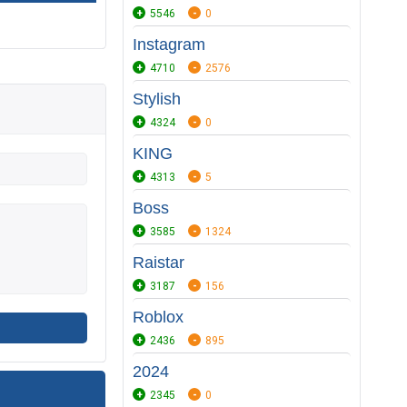
5546
0
Instagram
4710
2576
Stylish
4324
0
KING
4313
5
Boss
3585
1324
Raistar
3187
156
Roblox
2436
895
2024
2345
0