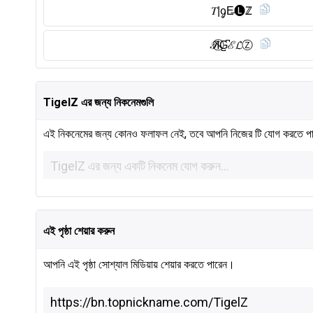
𝑇|ᧁE̶🅛︎ℤ
𝒯I⃠G̺͆ℰ𝓛Ⓩ︎
TigelZ এর জন্য নিকনেমগুলি
এই নিকনেমের জন্য কোনও ফলাফল নেই, তবে আপনি নিজের টি যোগ করতে প
এই পৃষ্ঠা শেয়ার করুন
আপনি এই পৃষ্ঠা সোশ্যাল মিডিয়ায় শেয়ার করতে পারেন।