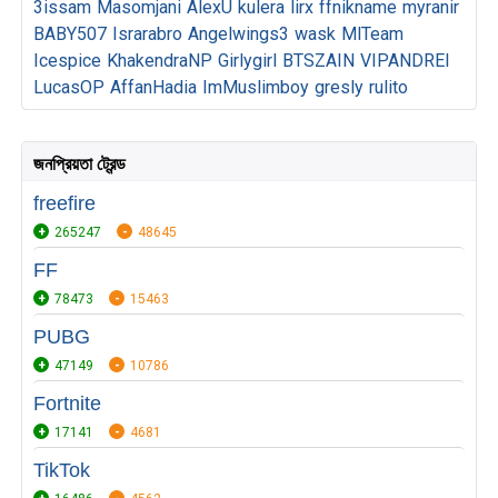
3issam
Masomjani
AlexU
kulera
lirx
ffnikname
myranir
BABY507
Israrabro
Angelwings3
wask
MlTeam
Icespice
KhakendraNP
Girlygirl
BTSZAIN
VIPANDREI
LucasOP
AffanHadia
ImMuslimboy
gresly
rulito
জনপ্রিয়তা ট্রেন্ড
freefire
265247
48645
FF
78473
15463
PUBG
47149
10786
Fortnite
17141
4681
TikTok