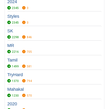
2024
2345
0
Styles
2345
0
SK
2298
846
MR
2216
705
Tamil
1499
581
TryHard
1370
794
Mahakal
1230
570
2020