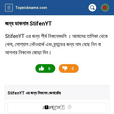
Topnickname.com
জন্য ডাকনাম StifenYT
StifenYT এর জন্য শীর্ষ নিকনেমগুলি । আমাদের তালিকা থেকে
খেলা, সোশ্যাল নেটওয়ার্ক এবং ব্র্যান্ডের জন্য নাম বেছে নিন বা
আপনার নিকনেম জোড়া দিন।
0
0
StifenYT এর জন্য নিকনেম জেনারেটর
𝑆🆃︎𝐼𝘍E͟ᑎY🇹