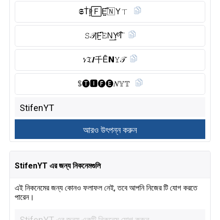
𝕾T̾I̥ͦ🄵E̺͆🇳 Yㄒ
𝚂𝒯|F̺͆𝙴N͟Y̥ͦT̑̈
ነ𝔗𝑰千Ȇ̈𝗡𝚈𝒯
ꌚ🅣︎🅸︎🅕︎🅔︎𝑁𝕐𝕋
StifenYT এর জন্য নিকনেমগুলি
এই নিকনেমের জন্য কোনও ফলাফল নেই, তবে আপনি নিজের টি যোগ করতে
পারেন।