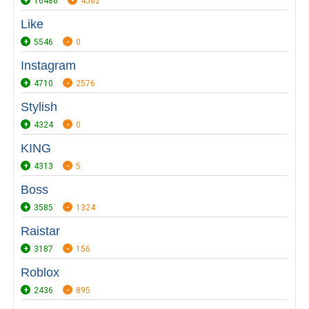
16486
4562
Like
5546
0
Instagram
4710
2576
Stylish
4324
0
KING
4313
5
Boss
3585
1324
Raistar
3187
156
Roblox
2436
895