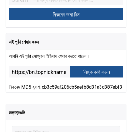
এই পৃষ্ঠা শেয়ার করুন
আপনি এই পৃষ্ঠা সোশ্যাল মিডিয়ায় শেয়ার করতে পারেন।
নিকনেম MD5 হ্যাশ: cb3c59af206cb5aefb8d31a3d387ebf3
মন্তব্যগুলি