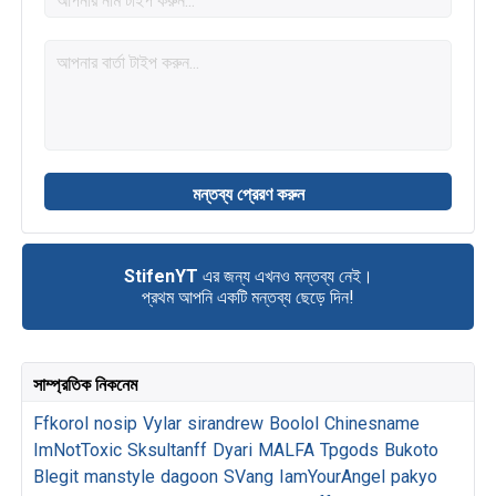
StifenYT
এর জন্য এখনও মন্তব্য নেই।
প্রথম আপনি একটি মন্তব্য ছেড়ে দিন!
সাম্প্রতিক নিকনেম
Ffkorol
nosip
Vylar
sirandrew
Boolol
Chinesname
ImNotToxic
Sksultanff
Dyari
MALFA
Tpgods
Bukoto
Blegit
manstyle
dagoon
SVang
IamYourAngel
pakyo