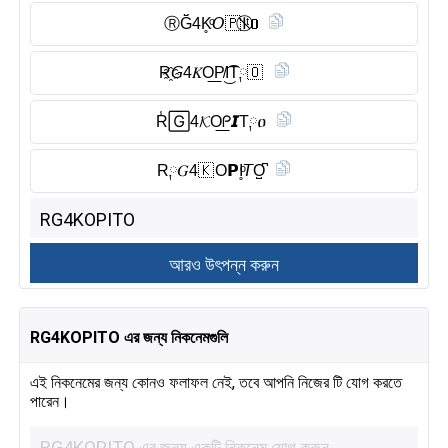
Ⓡ︎Ğ̈4K̥ͦ𝘖🇵 I⃠ᵗ𝗢
R҈𝘎4𝐾O͟P̸I͜͡T༙🇴
R̾🄶4𝓚O͟ᑭ𝙄T༙ዐ
R༙𝐺4🇰 O𝗣I̥ͦ𝘛O̺͆
RG4KOPITO এর জন্য নিকনেমগুলি
এই নিকনেমের জন্য কোনও ফলাফল নেই, তবে আপনি নিজের টি যোগ করতে
পারেন।