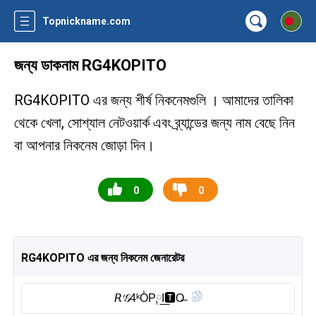
Topnickname.com
জন্য ডাকনাম RG4KOPITO
RG4KOPITO এর জন্য শীর্ষ নিকনেমগুলি । আমাদের তালিকা
থেকে খেলা, সোশ্যাল নেটওয়ার্ক এবং ব্র্যান্ডের জন্য নাম বেছে নিন
বা আপনার নিকনেম জোড়া দিন।
0
0
RG4KOPITO এর জন্য নিকনেম জেনারেটর
𝘙𝒢4ᵏO̾P༙I͟🆃︎O̶