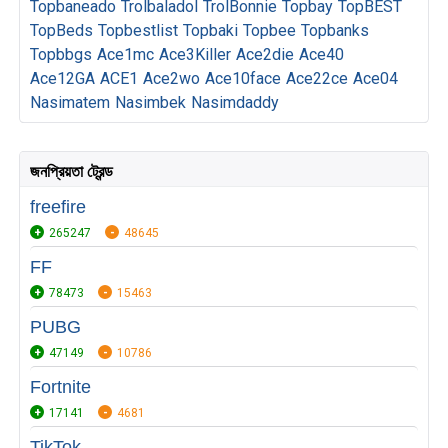
Topbaneado
Trolbaladol
TrolBonnie
Topbay
TopBEST
TopBeds
Topbestlist
Topbaki
Topbee
Topbanks
Topbbgs
Ace1mc
Ace3Killer
Ace2die
Ace40
Ace12GA
ACE1
Ace2wo
Ace10face
Ace22ce
Ace04
Nasimatem
Nasimbek
Nasimdaddy
জনপ্রিয়তা ট্রেন্ড
freefire
265247
48645
FF
78473
15463
PUBG
47149
10786
Fortnite
17141
4681
TikTok