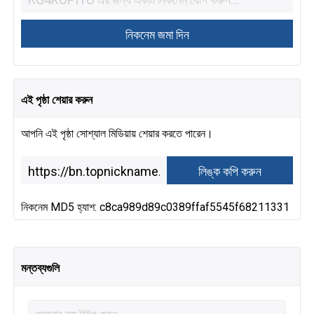
এই পৃষ্ঠা শেয়ার করুন
আপনি এই পৃষ্ঠা সোশ্যাল মিডিয়ায় শেয়ার করতে পারেন।
নিকনেম MD5 হ্যাশ: c8ca989d89c0389ffaf5545f68211331
মন্তব্যগুলি