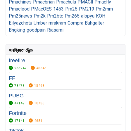
Pmachines
Pmacbrian
Pmachula
PMACll
Pmacfly
Pmacleod
PMacOES
1453
Pm25
PM219
Pm2mm
Pm25news
Pm2k
Pm2btc
Pm265
alopyu
KOH
Eilyazchotu
Umber
mrakram
Compra
Buhgalter
Bngking
goodpain
Riasami
জনপ্রিয়তা ট্রেন্ড
freefire
265247
48645
FF
78473
15463
PUBG
47149
10786
Fortnite
17141
4681
TikTok