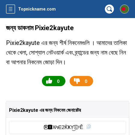
Topnickname.com
জন্য ডাকনাম Pixie2kayute
Pixie2kayute এর জন্য শীর্ষ নিকনেমগুলি । আমাদের তালিকা
থেকে খেলা, সোশ্যাল নেটওয়ার্ক এবং ব্র্যান্ডের জন্য নাম বেছে নিন
বা আপনার নিকনেম জোড়া দিন।
0
0
Pixie2kayute এর জন্য নিকনেম জেনারেটর
P⃠🅸︎X̸ጎᗴ2K̑̈ҜY͜͡Ⓤ︎ᵗȆ̈