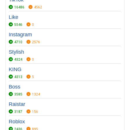
16486
4562
Like
5546
0
Instagram
4710
2576
Stylish
4324
0
KING
4313
5
Boss
3585
1324
Raistar
3187
156
Roblox
2436
895