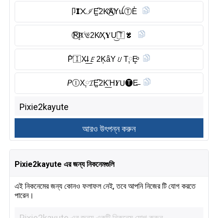
卩𝗜᙭ℐE̺͆2KA⃠𝖸ꪊⓉ︎E̾
P⃠I̥ͦꉧⁱ𝔈2K̸Ҳ𝐘U͜͡🇹 𝓔
P̑̈🇮 X̶I͟𝐸2K͎ǟY𝘜T༙E̥ͦ
𝘗Ⓘ︎X༙𝓘E̺͆2K͟Ή𝒀𝖴🅣︎E̶
Pixie2kayute এর জন্য নিকনেমগুলি
এই নিকনেমের জন্য কোনও ফলাফল নেই, তবে আপনি নিজের টি যোগ করতে
পারেন।