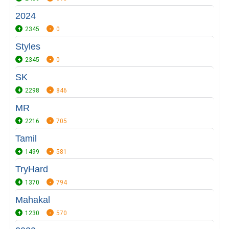
2024
2345
0
Styles
2345
0
SK
2298
846
MR
2216
705
Tamil
1499
581
TryHard
1370
794
Mahakal
1230
570