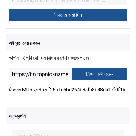
এই পৃষ্ঠা শেয়ার করুন
আপনি এই পৃষ্ঠা সোশ্যাল মিডিয়ায় শেয়ার করতে পারেন।
নিকনেম MD5 হ্যাশ: ecf26b1c6bd264b8afc8b48da17f0f1b
মন্তব্যগুলি