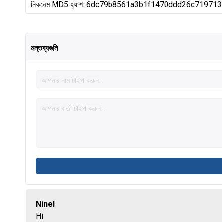
নিকনেম MD5 হ্যাশ: 6dc79b8561a3b1f1470ddd26c71971
মন্তব্যগুলি
Ninel
Hi