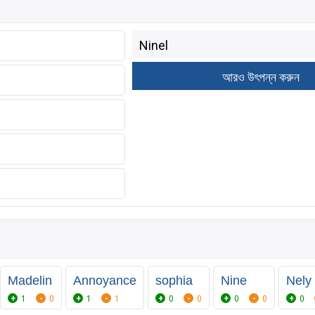
Madelin
Annoyance
sophia
Nine
Nely
1
0
1
1
0
0
0
0
0