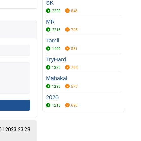
SK
2298
846
MR
2216
705
Tamil
1499
581
TryHard
1370
794
Mahakal
1230
570
2020
1218
690
01.2023 23:28