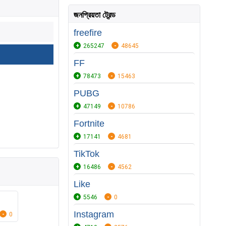
জনপ্রিয়তা ট্রেন্ড
freefire
265247
48645
FF
78473
15463
PUBG
47149
10786
Fortnite
17141
4681
TikTok
16486
4562
Like
5546
0
Instagram
0