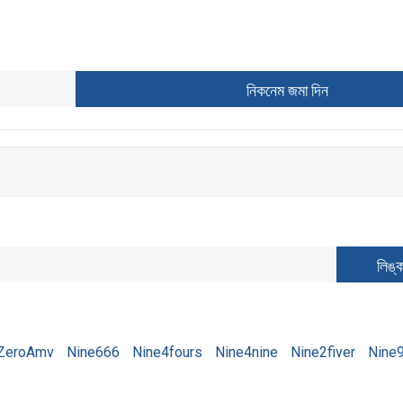
ZeroAmv
Nine666
Nine4fours
Nine4nine
Nine2fiver
Nine