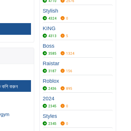
4710
2576
Stylish
4324
0
KING
4313
5
Boss
3585
1324
Raistar
3187
156
Roblox
2436
895
2024
2345
0
9gym
Styles
2345
0