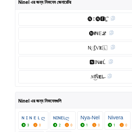
Ninel এর জন্য নিকনেম জেনারেটর
🅝︎𝙸🅝︎🅴︎L̺͆
🅝︎I̸ℕ𝔼ℒ
N༙I̺͆𝓝𝐄🇱
🅽︎𝕀N̶𝕰L̾
𝑁I͜͡N̾𝗘L̶
Ninel এর জন্য নিকনেমগুলি
ɴ ɪ ɴ ᴇ ʟ ღ
ɴɪɴᴇʟღ
Nya-Nel
Nivera
3
0
2
0
1
0
1
0