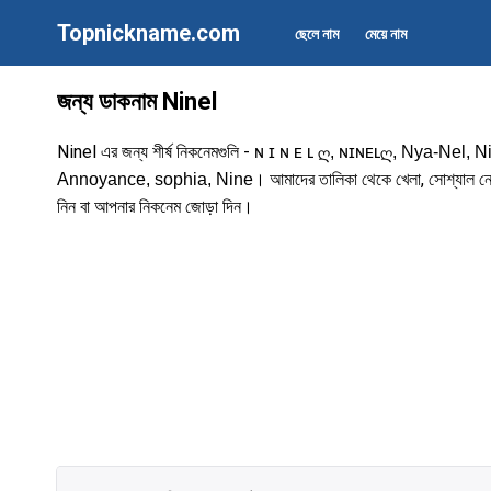
Topnickname.com
ছেলে নাম
মেয়ে নাম
জন্য ডাকনাম Ninel
Ninel এর জন্য শীর্ষ নিকনেমগুলি -
ɴ ɪ ɴ ᴇ ʟ ღ, ɴɪɴᴇʟღ, Nya-Nel, N
। আমাদের তালিকা থেকে খেলা, সোশ্যাল নেটওয়
Annoyance, sophia, Nine
নিন বা আপনার নিকনেম জোড়া দিন।