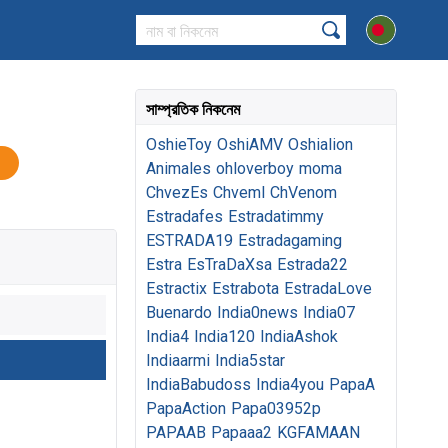
সাম্প্রতিক নিকনেম
OshieToy
OshiAMV
Oshialion
Animales
ohloverboy
moma
ChvezEs
Chveml
ChVenom
Estradafes
Estradatimmy
ESTRADA19
Estradagaming
Estra
EsTraDaXsa
Estrada22
Estractix
Estrabota
EstradaLove
Buenardo
India0news
India07
India4
India120
IndiaAshok
Indiaarmi
India5star
IndiaBabudoss
India4you
PapaA
PapaAction
Papa03952p
PAPAAB
Papaaa2
KGFAMAAN