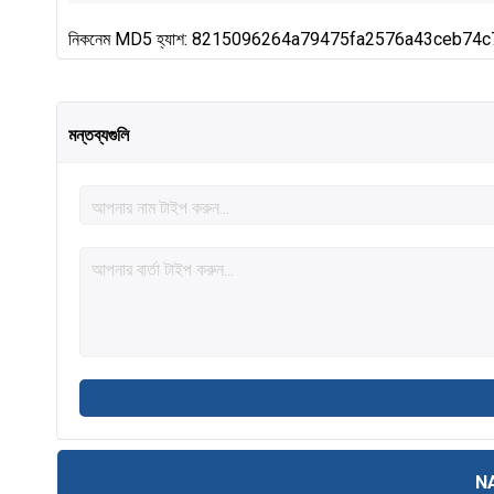
নিকনেম MD5 হ্যাশ: 8215096264a79475fa2576a43ceb74c
মন্তব্যগুলি
N