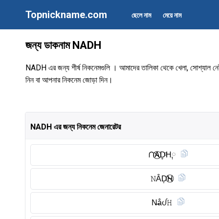
Topnickname.com
ছেলে নাম
মেয়ে নাম
জন্য ডাকনাম NADH
NADH এর জন্য শীর্ষ নিকনেমগুলি । আমাদের তালিকা থেকে খেলা, সোশ্যাল নেটওয়া
নিন বা আপনার নিকনেম জোড়া দিন।
NADH এর জন্য নিকনেম জেনারেটর
ᑎA⃠D̥ͦH༙
𝙽ÂD͎H⃠
N̶åᦔ𝙷