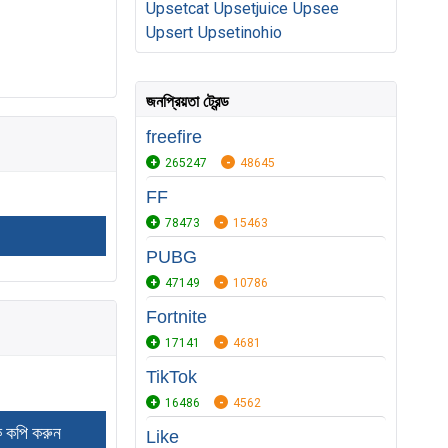
Upsetcat
Upsetjuice
Upsee
Upsert
Upsetinohio
জনপ্রিয়তা ট্রেন্ড
freefire
265247
48645
FF
78473
15463
PUBG
47149
10786
Fortnite
17141
4681
TikTok
16486
4562
Like