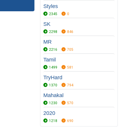
Styles
2345
0
SK
2298
846
MR
2216
705
Tamil
1499
581
TryHard
1370
794
Mahakal
1230
570
2020
1218
690