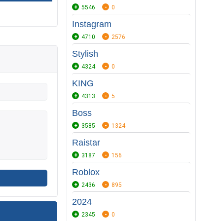
5546
0
Instagram
4710
2576
Stylish
4324
0
KING
4313
5
Boss
3585
1324
Raistar
3187
156
Roblox
2436
895
2024
2345
0