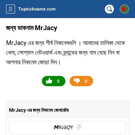
Topnickname.com
জন্য ডাকনাম MrJacy
MrJacy এর জন্য শীর্ষ নিকনেমগুলি । আমাদের তালিকা থেকে
খেলা, সোশ্যাল নেটওয়ার্ক এবং ব্র্যান্ডের জন্য নাম বেছে নিন বা
আপনার নিকনেম জোড়া দিন।
0
0
MrJacy এর জন্য নিকনেম জেনারেটর
𝙈ᖇ꒻àC̥ͦY