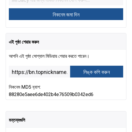
এই পৃষ্ঠা শেয়ার করুন
আপনি এই পৃষ্ঠা সোশ্যাল মিডিয়ায় শেয়ার করতে পারেন।
নিকনেম MD5 হ্যাশ:
88280e5aee6de402b4e76509b0342ed6
মন্তব্যগুলি