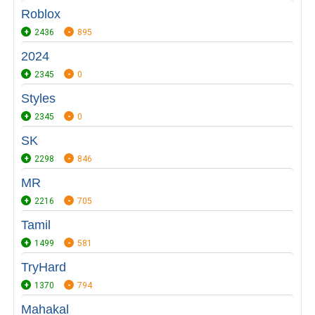
Roblox
2436
895
2024
2345
0
Styles
2345
0
SK
2298
846
MR
2216
705
Tamil
1499
581
TryHard
1370
794
Mahakal