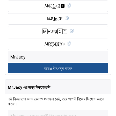
𝘔Ⓡ︎J͟𝓐C҈🆈︎
M̶ℝ𝗝ӄ𝓒𝒀
🄼R̾J༙ⱥ🄲🇾
𝘔R͜͡𝔍A҉C҉Y༙
MrJacy এর জন্য নিকনেমগুলি
এই নিকনেমের জন্য কোনও ফলাফল নেই, তবে আপনি নিজের টি যোগ করতে
পারেন।