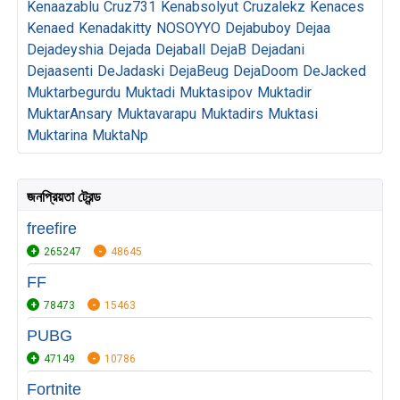
Kenaazablu
Cruz731
Kenabsolyut
Cruzalekz
Kenaces
Kenaed
Kenadakitty
NOSOYYO
Dejabuboy
Dejaa
Dejadeyshia
Dejada
Dejaball
DejaB
Dejadani
Dejaasenti
DeJadaski
DejaBeug
DejaDoom
DeJacked
Muktarbegurdu
Muktadi
Muktasipov
Muktadir
MuktarAnsary
Muktavarapu
Muktadirs
Muktasi
Muktarina
MuktaNp
জনপ্রিয়তা ট্রেন্ড
freefire
265247
48645
FF
78473
15463
PUBG
47149
10786
Fortnite