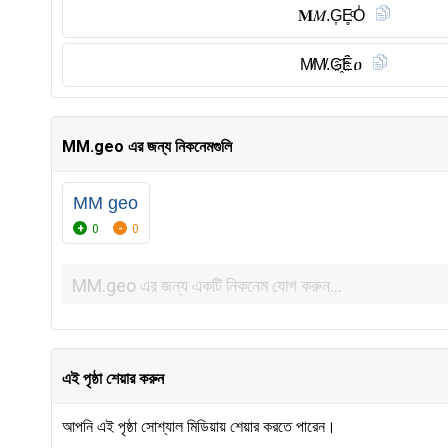
𝐌𝑀.G͎E̥ͦO̾
M̸M̸.G҈Ȇ̈ዐ
MM.geo এর জন্য নিকনেমগুলি
MM geo
0
0
এই পৃষ্ঠা শেয়ার করুন
আপনি এই পৃষ্ঠা সোশ্যাল মিডিয়ায় শেয়ার করতে পারেন।