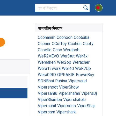
সাম্প্রতিক নিকনেম
Ccohanim
Ccohoon
Cco6aka
Ccoairr
CCoffey
Ccohen
Ccofy
Ccoello
Ccoc
Werabob
WeR2VEVO
Wer3tut
Wer3x
Weraaken
Wer2op
Weracher
Wera13wera
Wer4d
WeR7Up
Wera09ID
OPRAKIB
BrownBoy
SDNBhai
Ruhina
Vipersaud
Vipershoot
ViperShow
Vipersantu
Vipersharan
VipersDj
ViperShamba
Vipershahab
Vipersahil
Vipersens
ViperShaji
Vipersam
Vipershark