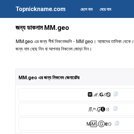
Topnickname.com
ছেলে নাম
মেয়ে নাম
জন্য ডাকনাম MM.geo
MM.geo এর জন্য শীর্ষ নিকনেমগুলি -
। আমাদের তালিকা থেকে খেলা,
MM geo
জন্য নাম বেছে নিন বা আপনার নিকনেম জোড়া দিন।
MM.geo এর জন্য নিকনেম জেনারেটর
🅼︎ℳ.𝗚ℰO⃠
爪ᵐ.G̺͆🅔︎ㄖ
M̶🄼.Ⓖ︎𝕰𝕆