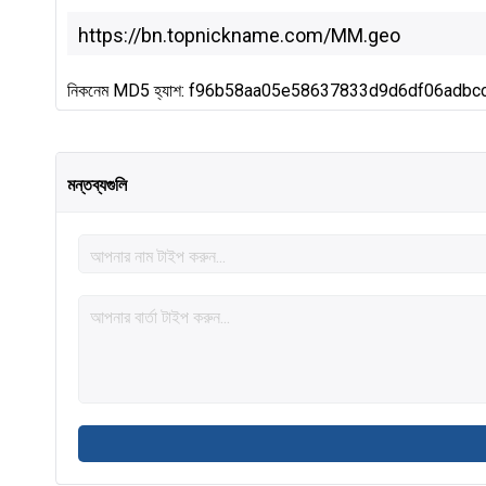
নিকনেম MD5 হ্যাশ: f96b58aa05e58637833d9d6df06adbc
মন্তব্যগুলি