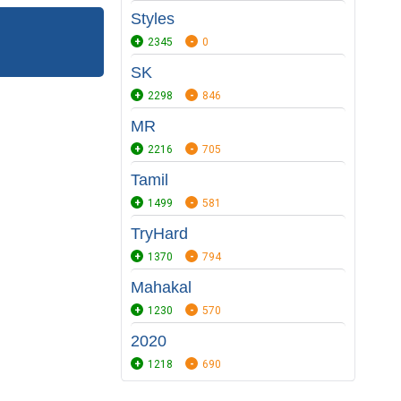
Styles
2345
0
SK
2298
846
MR
2216
705
Tamil
1499
581
TryHard
1370
794
Mahakal
1230
570
2020
1218
690