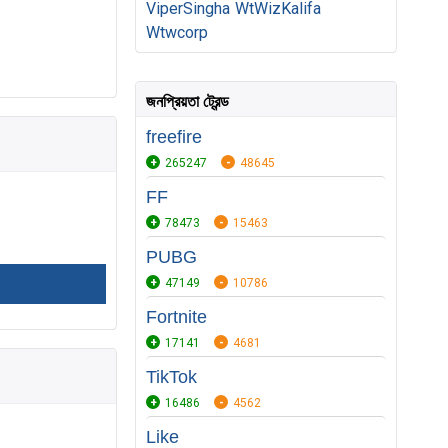
ViperSingha
WtWizKalifa
Wtwcorp
জনপ্রিয়তা ট্রেন্ড
freefire
265247
48645
FF
78473
15463
PUBG
47149
10786
Fortnite
17141
4681
TikTok
16486
4562
Like