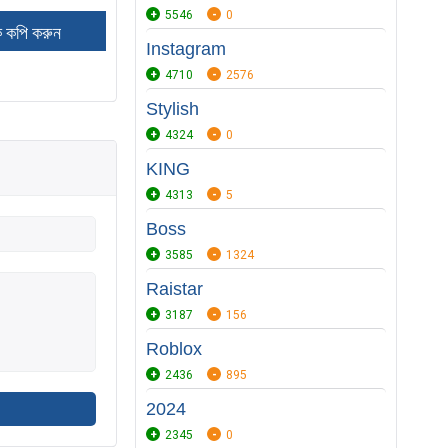
5546
0
Instagram
4710
2576
Stylish
4324
0
KING
4313
5
Boss
3585
1324
Raistar
3187
156
Roblox
2436
895
2024
2345
0