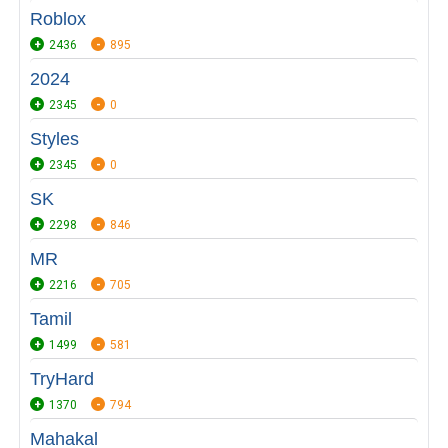
Roblox
2436
895
2024
2345
0
Styles
2345
0
SK
2298
846
MR
2216
705
Tamil
1499
581
TryHard
1370
794
Mahakal