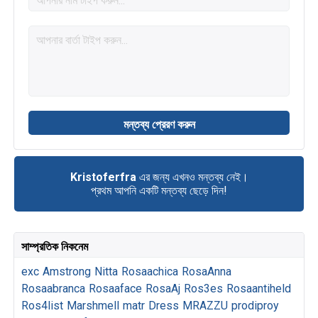
Kristoferfra
এর জন্য এখনও মন্তব্য নেই।
প্রথম আপনি একটি মন্তব্য ছেড়ে দিন!
সাম্প্রতিক নিকনেম
exc
Amstrong
Nitta
Rosaachica
RosaAnna
Rosaabranca
Rosaaface
RosaAj
Ros3es
Rosaantiheld
Ros4list
Marshmell
matr
Dress
MRAZZU
prodiproy