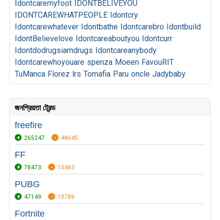
Idontcaremyfoot
IDONTBELIVEYOU
IDONTCAREWHATPEOPLE
Idontcry
Idontcarewhatever
Idontbathe
Idontcarebro
Idontbuild
IdontBelievelove
Idontcareaboutyou
Idontcurr
Idontdodrugsiamdrugs
Idontcareanybody
Idontcarewhoyouare
spenza
Moeen
FavouRIT
TuManca
Florez
lrs
Tomafia
Paru
oncle
Jadybaby
জনপ্রিয়তা ট্রেন্ড
freefire
265247
48645
FF
78473
15463
PUBG
47149
10786
Fortnite