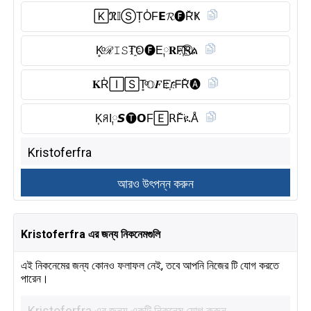
🄺ℜ𝕀Ⓢ︎T͎O̾F𝗘𝓡🅕︎R̆̈Ҝ
K̥ͦℛ𝙸𝚂T҈𝖮🅕︎E༙𝐑F҉R⃠ል
𝐊R̾🄸🅂T̥ͦ𝕆𝑭E҉𝘳ᖴR̆̈🅐︎
K͎ꋪI༙𝙎🅣︎𝗢F🄴𝖱F̆̈ዪÅ
Kristoferfra এর জন্য নিকনেমগুলি
এই নিকনেমের জন্য কোনও ফলাফল নেই, তবে আপনি নিজের টি যোগ করতে
পারেন।