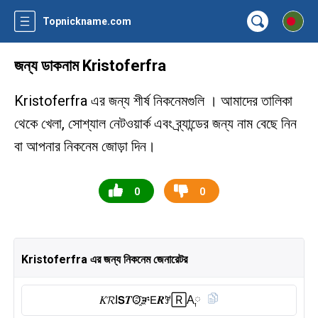
Topnickname.com
জন্য ডাকনাম Kristoferfra
Kristoferfra এর জন্য শীর্ষ নিকনেমগুলি । আমাদের তালিকা
থেকে খেলা, সোশ্যাল নেটওয়ার্ক এবং ব্র্যান্ডের জন্য নাম বেছে নিন
বা আপনার নিকনেম জোড়া দিন।
0
0
Kristoferfra এর জন্য নিকনেম জেনারেটর
𝐾𝓡I𝗦𝑻O҈ቻ𝖤𝑹ꎇ🅁A༙