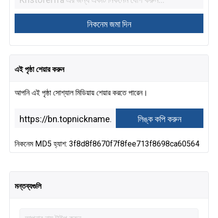
এই পৃষ্ঠা শেয়ার করুন
আপনি এই পৃষ্ঠা সোশ্যাল মিডিয়ায় শেয়ার করতে পারেন।
নিকনেম MD5 হ্যাশ: 3f8d8f8670f7f8fee713f8698ca60564
মন্তব্যগুলি