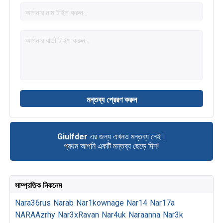
Giulfder
এর জন্য এখনও মন্তব্য নেই।
প্রথম আপনি একটি মন্তব্য ছেড়ে দিন!
সাম্প্রতিক নিকনেম
Nara36rus
Narab
Nar1kownage
Nar14
Nar17a
NARAAzrhy
Nar3xRavan
Nar4uk
Naraanna
Nar3k