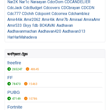
Nar2K
Nar1c
Naraayan
CdcrDom
CDCANDELIER
CdcJack
CdcBudget
Cdcovers
CDCbrayan
CDCDN
Cdc777
CDchih
Cdcpoint
Cdcorrea
Cdchamblez
Amir44ik
Amir2062
Amir4ik
Amir7b
Amiraal
AmiraAmr
Amir533
Ekyy
fdb
BOKAVAI
Aadhavan
Aadhavanmachan
Aadhavan420
Aadhavan313
HarHarMahadeva
জনপ্রিয়তা ট্রেন্ড
freefire
265247
48645
FF
78473
15463
PUBG
47149
10786
Fortnite