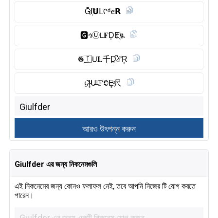
Ğ̈I҉𝗨𝖫ᠻᵈꫀ𝗥
🅶︎ጎⓊ︎𝖫𝐅D͎E҈ዪ
𝕲🇮 𝖴𝐋千D̺͆ℰR͎
𝓖I̥ͦU̶ˡ𝙵𝕺E̥ͦ尺
Giulfder এর জন্য নিকনেমগুলি
এই নিকনেমের জন্য কোনও ফলাফল নেই, তবে আপনি নিজের টি যোগ করতে
পারেন।