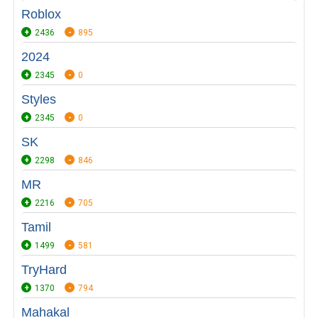
Roblox
2436
895
2024
2345
0
Styles
2345
0
SK
2298
846
MR
2216
705
Tamil
1499
581
TryHard
1370
794
Mahakal