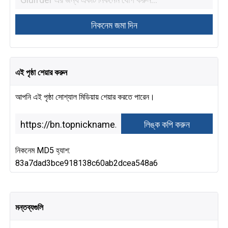
এই পৃষ্ঠা শেয়ার করুন
আপনি এই পৃষ্ঠা সোশ্যাল মিডিয়ায় শেয়ার করতে পারেন।
নিকনেম MD5 হ্যাশ:
83a7dad3bce918138c60ab2dcea548a6
মন্তব্যগুলি