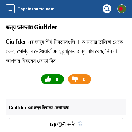
Topnickname.com
জন্য ডাকনাম Giulfder
Giulfder এর জন্য শীর্ষ নিকনেমগুলি । আমাদের তালিকা থেকে
খেলা, সোশ্যাল নেটওয়ার্ক এবং ব্র্যান্ডের জন্য নাম বেছে নিন বা
আপনার নিকনেম জোড়া দিন।
0
0
Giulfder এর জন্য নিকনেম জেনারেটর
𝙂I͎𝑼L⃠F̺͆ᗪᗴR̾