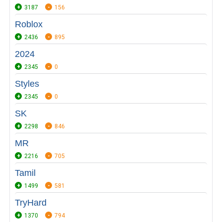
3187
156
Roblox
2436
895
2024
2345
0
Styles
2345
0
SK
2298
846
MR
2216
705
Tamil
1499
581
TryHard
1370
794