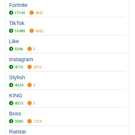
Fortnite
17141
4681
TikTok
16486
4562
Like
5546
0
Instagram
4710
2576
Stylish
4324
0
KING
4313
5
Boss
3585
1324
Raistar