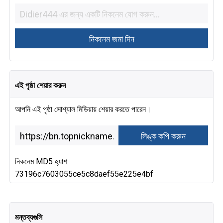
এই পৃষ্ঠা শেয়ার করুন
আপনি এই পৃষ্ঠা সোশ্যাল মিডিয়ায় শেয়ার করতে পারেন।
নিকনেম MD5 হ্যাশ:
73196c7603055ce5c8daef55e225e4bf
মন্তব্যগুলি