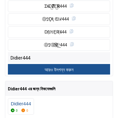
ᗪI̶D͜͡𝙄E͜͡𝐑444
Ⓓ︎ℑD̥ͦI༙E̸ℛ444
DI҉𝓓𝕀E͎R҉444
Ⓓ︎ℑⒹ︎I⃠E͟ʳ444
Didier444 এর জন্য নিকনেমগুলি
Didier444
0
0