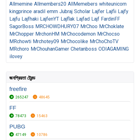
Allmemine
Allmembers20
AllMemebers
whiteunicorn
kingprince
aradil
emrn
Jubraj
Scholar
Lajfer
Lajfii
Lajfy
Lajfu
Lajfhaki
LajfenYT
Lajflak
Lajfad
Lajf
FardinFF
SagorBoss
MRCHOWDHURY07
MrChoo
MrChoklate
MrChopper
MrchonHM
MrChocodemon
MrChocso
MRchowti
Mrchotey09
MrChocolike
MrChoChoTV
MRchoro
MrChouhanGamer
Chetanboss
ODIAGAMING
ilovey
জনপ্রিয়তা ট্রেন্ড
freefire
265247
48645
FF
78473
15463
PUBG
47149
10786