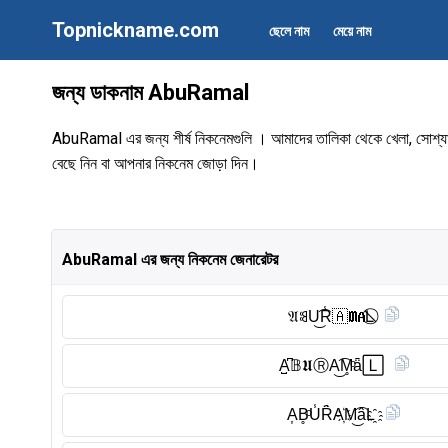
Topnickname.com
ছেলে নাম
মেয়ে নাম
জন্য ডাকনাম AbuRamal
AbuRamal এর জন্য শীর্ষ নিকনেমগুলি । আমাদের তালিকা থেকে খেলা, সোশ্যাল নেট
বেছে নিন বা আপনার নিকনেম জোড়া দিন।
AbuRamal এর জন্য নিকনেম জেনারেটর
𝔄ꌃU͜͡R̾🇦 𝕸𝗔L⃠
A̺͆𝔹𝖀Ⓡ︎A͜͡M̥ͦǟ🄻
A͎B̥ͦU̾Ȓ̈A҉M͜͡âL҈