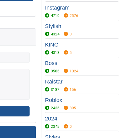
Instagram
4710
2576
Stylish
4324
0
KING
4313
5
Boss
3585
1324
Raistar
3187
156
Roblox
2436
895
2024
2345
0
Styles