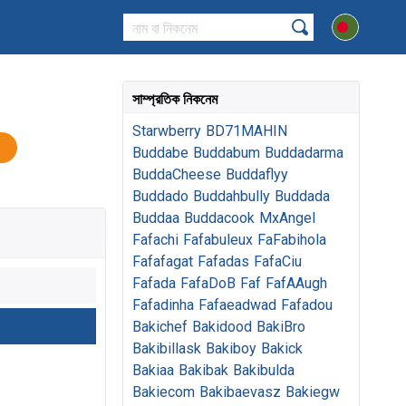
সাম্প্রতিক নিকনেম
Starwberry
BD71MAHIN
Buddabe
Buddabum
Buddadarma
BuddaCheese
Buddaflyy
Buddado
Buddahbully
Buddada
Buddaa
Buddacook
MxAngel
Fafachi
Fafabuleux
FaFabihola
Fafafagat
Fafadas
FafaCiu
Fafada
FafaDoB
Faf
FafAAugh
Fafadinha
Fafaeadwad
Fafadou
Bakichef
Bakidood
BakiBro
Bakibillask
Bakiboy
Bakick
Bakiaa
Bakibak
Bakibulda
Bakiecom
Bakibaevasz
Bakiegw