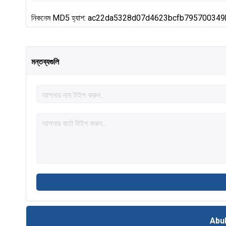
নিকনেম MD5 হ্যাশ: ac22da5328d07d4623bcfb795700349
মন্তব্যগুলি
Abu