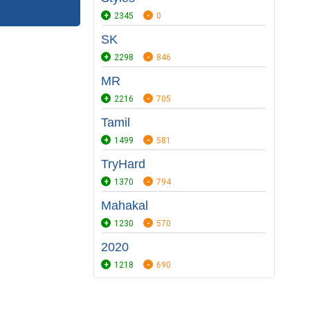
2345
0
SK
2298
846
MR
2216
705
Tamil
1499
581
TryHard
1370
794
Mahakal
1230
570
2020
1218
690