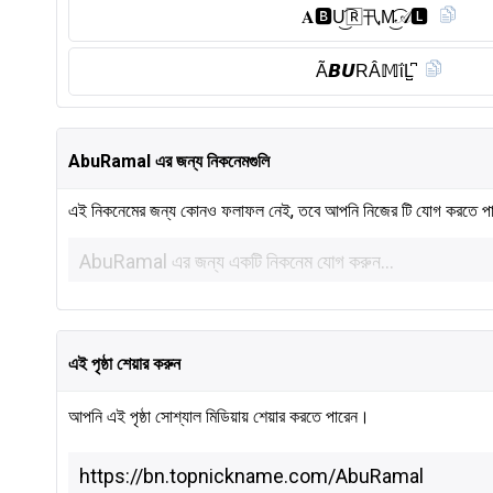
𝐀🅱︎U͜͡🅁卂M͜͡𝒜🅻︎
Ã𝘽𝙐RÂ𝕄ΐL̺͆
AbuRamal এর জন্য নিকনেমগুলি
এই নিকনেমের জন্য কোনও ফলাফল নেই, তবে আপনি নিজের টি যোগ করতে প
এই পৃষ্ঠা শেয়ার করুন
আপনি এই পৃষ্ঠা সোশ্যাল মিডিয়ায় শেয়ার করতে পারেন।